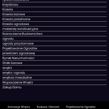
krajobrazu
Krzesła
Krzesła barowe
Krzesła jadalniane
Krzesła ogrodowe
materiały konstrukcyjne
Nowoczesne Budownictwo
ogrodu
ogrody przydomowe
Projektowanie Ogrodów
przestrzeni ogrodowej
Rynek Nieruchomości
Stołki barowe
wnętrz
wnętrz i ogrody
wnętrza mieszkalne
Wyposażenie Wnętrz
Zakup Domu
Aranżacje Wnętrz
Budowa I Remont
Projektowanie Ogrodów