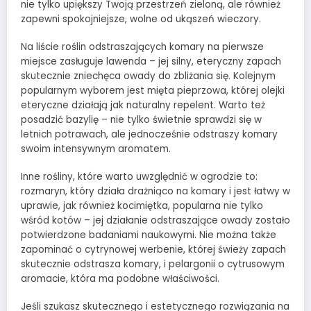
nie tylko upiększy Twoją przestrzeń zieloną, ale również
zapewni spokojniejsze, wolne od ukąszeń wieczory.
Na liście roślin odstraszających komary na pierwsze
miejsce zasługuje lawenda – jej silny, eteryczny zapach
skutecznie zniechęca owady do zbliżania się. Kolejnym
popularnym wyborem jest mięta pieprzowa, której olejki
eteryczne działają jak naturalny repelent. Warto też
posadzić bazylię – nie tylko świetnie sprawdzi się w
letnich potrawach, ale jednocześnie odstraszy komary
swoim intensywnym aromatem.
Inne rośliny, które warto uwzględnić w ogrodzie to:
rozmaryn, który działa drażniąco na komary i jest łatwy w
uprawie, jak również kocimiętka, popularna nie tylko
wśród kotów – jej działanie odstraszające owady zostało
potwierdzone badaniami naukowymi. Nie można także
zapominać o cytrynowej werbenie, której świeży zapach
skutecznie odstrasza komary, i pelargonii o cytrusowym
aromacie, która ma podobne właściwości.
Jeśli szukasz skutecznego i estetycznego rozwiązania na