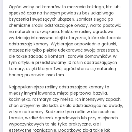
Ogród wolny od komarów to marzenie każdego, kto lubi
spędzać czas na świeżym powietrzu bez uciążliwego
bzyczenia i swędzących ukąszeń. Zamiast sięgać po
chemiczne środki odstraszające owady, warto postawić
na naturalne rozwiązania. Niektóre rośliny ogrodowe
wydzielają intensywne olejki eteryczne, które skutecznie
odstraszają komary. Wybierając odpowiednie gatunki,
możesz nie tylko pięknie udekorować swoją przestrzeń,
ale także zadbać o komfort i zdrowie domowników. W
tym artykule przedstawiamy 10 roślin odstraszających
komary, dzięki którym Twój ogród stanie się naturalną
barierą przeciwko insektom.
Najpopularniejsze rośliny odstraszające komary to
między innymi lawenda, mięta pieprzowa, bazylia,
kocimiętka, rozmaryn czy melisa. Ich intensywny zapach,
choć przyjemny dla ludzi, działa odstraszająco na owady,
w tym na komary. Sadzenie tych roślin w donicach na
tarasie, wzdłuż ścieżek ogrodowych lub przy miejscach
wypoczynkowych to nie tylko praktyczne, ale i
estetyczne rozwiązanie. Dodatkowo zioła takie jak