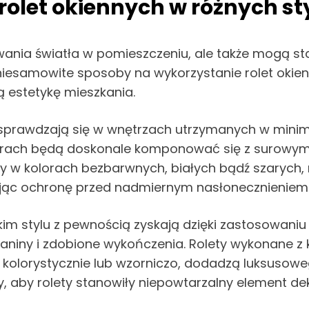
olet okiennych w różnych st
lowania światła w pomieszczeniu, ale także mogą 
niesamowite sposoby na wykorzystanie rolet okienn
 estetykę mieszkania.
 sprawdzają się w wnętrzach utrzymanych w minimal
rach będą doskonale komponować się z surowymi 
ety w kolorach bezbarwnych, białych bądź szarych,
ając ochronę przed nadmiernym nasłonecznieniem
m stylu z pewnością zyskają dzięki zastosowaniu r
kaniny i zdobione wykończenia. Rolety wykonane z
a kolorystycznie lub wzorniczo, dodadzą luksusow
 aby rolety stanowiły niepowtarzalny element de