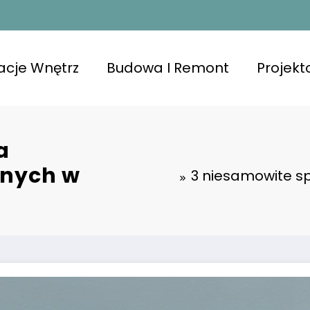
acje Wnętrz
Budowa I Remont
Projek
a
nnych w
3 niesamowite sp