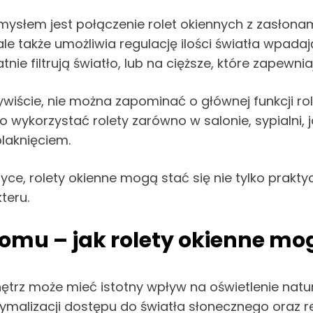
omysłem jest połączenie rolet okiennych z zasłon
e także umożliwia regulację ilości światła wpad
tnie filtrują światło, lub na cięższe, które zapewn
ywiście, nie można zapominać o głównej funkcji rol
ykorzystać rolety zarówno w salonie, sypialni, ja
laknięciem.
tyce, rolety okienne mogą stać się nie tylko prak
teru.
domu – jak rolety okienne m
ętrz może mieć istotny wpływ na oświetlenie natu
lizacji dostępu do światła słonecznego oraz regu