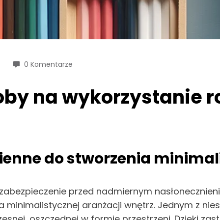
0 Komentarze
by na wykorzystanie r
ienne do stworzenia minimali
e zabezpieczenie przed nadmiernym nasłonecznien
nia minimalistycznej aranżacji wnętrz. Jednym z n
zesnej, oszczędnej w formie przestrzeni. Dzięki z