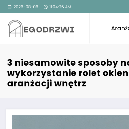
Przejdź
2026-08-06
11:04:27 AM
do
treści
Aranż
3 niesamowite sposoby n
wykorzystanie rolet okie
aranżacji wnętrz