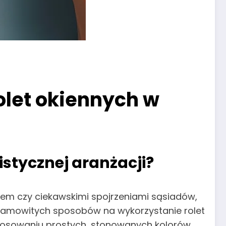
olet okiennych w
stycznej aranżacji?
iem czy ciekawskimi spojrzeniami sąsiadów,
iesamowitych sposobów na wykorzystanie rolet
astosowaniu prostych, stonowanych kolorów