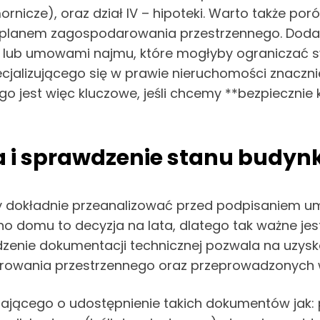
rnicze), oraz dział IV – hipoteki. Warto także por
 planem zagospodarowania przestrzennego. Dodat
m lub umowami najmu, które mogłyby ograniczać s
cjalizującego się w prawie nieruchomości znaczni
 jest więc kluczowe, jeśli chcemy **bezpiecznie 
 i sprawdzenie stanu budyn
ży dokładnie przeanalizować przed podpisaniem 
no domu to decyzja na lata, dlatego tak ważne je
enie dokumentacji technicznej pozwala na uzyska
owania przestrzennego oraz przeprowadzonych 
edającego o udostępnienie takich dokumentów jak: