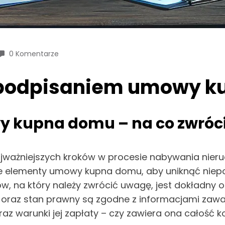
0 Komentarze
d podpisaniem umowy 
y kupna domu – na co zwróc
ważniejszych kroków w procesie nabywania nieru
we elementy umowy kupna domu, aby uniknąć niep
, na który należy zwrócić uwagę, jest dokładny op
ce oraz stan prawny są zgodne z informacjami zawa
z warunki jej zapłaty – czy zawiera ona całość kos