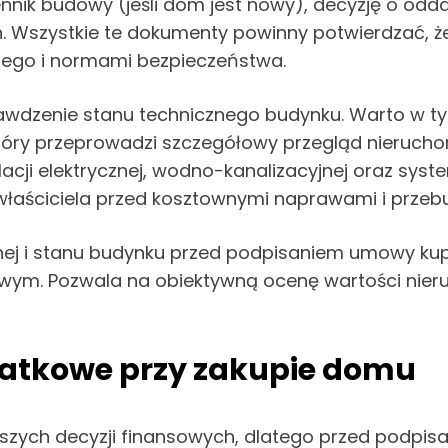
nnik budowy (jeśli dom jest nowy), decyzję o odd
. Wszystkie te dokumenty powinny potwierdzać, że
ego i normami bezpieczeństwa.
rawdzenie stanu technicznego budynku. Warto w t
óry przeprowadzi szczegółowy przegląd nieruchomo
talacji elektrycznej, wodno-kanalizacyjnej oraz sy
 właściciela przed kosztownymi naprawami i przeb
nej i stanu budynku przed podpisaniem umowy kup
wym. Pozwala na obiektywną ocenę wartości nier
odatkowe przy zakupie domu
ejszych decyzji finansowych, dlatego przed podp