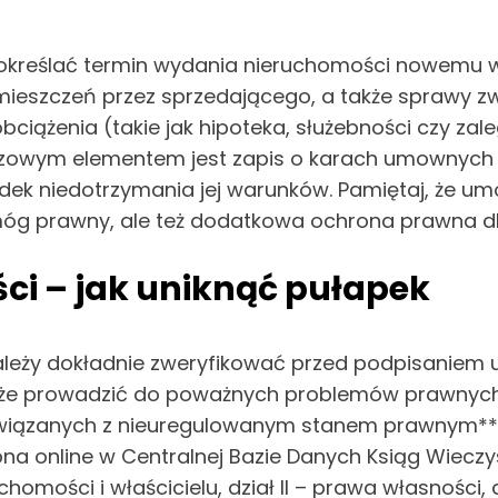
reślać termin wydania nieruchomości nowemu właś
mieszczeń przez sprzedającego, a także sprawy zw
 obciążenia (takie jak hipoteka, służebności czy z
czowym elementem jest zapis o karach umownych –
adek niedotrzymania jej warunków. Pamiętaj, że
ymóg prawny, ale też dodatkowa ochrona prawna d
i – jak uniknąć pułapek
ależy dokładnie zweryfikować przed podpisaniem
oże prowadzić do poważnych problemów prawnych,
wiązanych z nieuregulowanym stanem prawnym**, 
pna online w Centralnej Bazie Danych Ksiąg Wieczy
homości i właścicielu, dział II – prawa własności, d