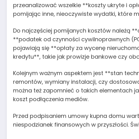
przeanalizować wszelkie **koszty ukryte i op
pomijając inne, nieoczywiste wydatki, które 
Do najczęściej pomijanych kosztów należą **o
**podatek od czynności cywilnoprawnych (PC
pojawiają się **opłaty za wycenę nieruchomo
kredytu**, takie jak prowizje bankowe czy o
Kolejnym ważnym aspektem jest **stan techn
remontów, wymiany instalacji, czy dostosow
można też zapomnieć o takich elementach ja
koszt podłączenia mediów.
Przed podpisaniem umowy kupna domu warto 
niespodzianek finansowych w przyszłości. Ś