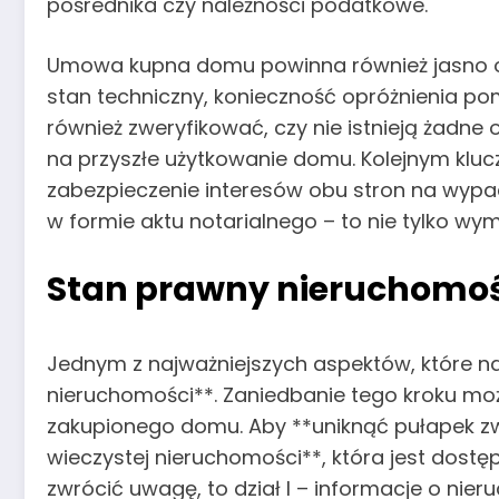
pośrednika czy należności podatkowe.
Umowa kupna domu powinna również jasno ok
stan techniczny, konieczność opróżnienia po
również zweryfikować, czy nie istnieją żadne
na przyszłe użytkowanie domu. Kolejnym klu
zabezpieczenie interesów obu stron na wyp
w formie aktu notarialnego – to nie tylko w
Stan prawny nieruchomośc
Jednym z najważniejszych aspektów, które n
nieruchomości**. Zaniedbanie tego kroku m
zakupionego domu. Aby **uniknąć pułapek z
wieczystej nieruchomości**, która jest dostę
zwrócić uwagę, to dział I – informacje o nieruc