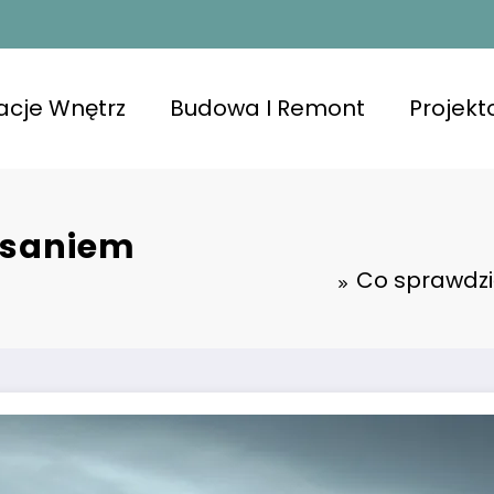
acje Wnętrz
Budowa I Remont
Projek
isaniem
Co sprawdz