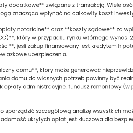
łaty dodatkowe** związane z transakcją. Wiele osó
mogą znacząco wpłynąć na całkowity koszt inwestyc
płaty notarialne** oraz **koszty sądowe** za wpis
C)**, który w przypadku rynku wtórnego wynosi 
ści**, jeśli zakup finansowany jest kredytem hipo
bowiązkowe ubezpieczenia.
iczny domu**, który może generować nieprzewidzia
ania domu do własnych potrzeb powinny być realn
k opłaty administracyjne, fundusz remontowy (w
sporządzić szczegółową analizę wszystkich moż
wiadomość ukrytych opłat jest kluczowa dla bezpi