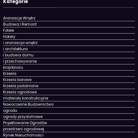
Kategorie
Aranżacje Wnętrz
Budowa I Remont
Fotele
Hokery
i aranżacja wnętrz
i architektura
i budowa domu
i przechowywanie
krajobrazu
Krzesła
Krzesła barowe
Krzesła jadalniane
Krzesła ogrodowe
materiały konstrukcyjne
Nowoczesne Budownictwo
ogrodu
ogrody przydomowe
Projektowanie Ogrodów
przestrzeni ogrodowej
Rynek Nieruchomości