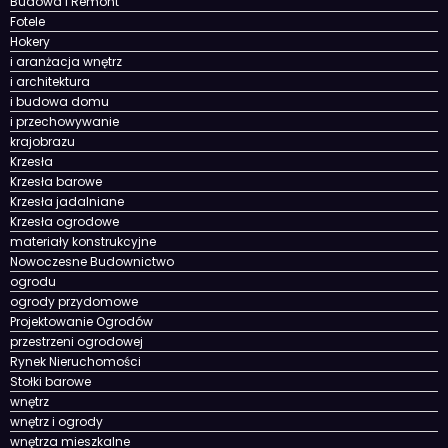
Budowa I Remont
Fotele
Hokery
i aranżacja wnętrz
i architektura
i budowa domu
i przechowywanie
krajobrazu
Krzesła
Krzesła barowe
Krzesła jadalniane
Krzesła ogrodowe
materiały konstrukcyjne
Nowoczesne Budownictwo
ogrodu
ogrody przydomowe
Projektowanie Ogrodów
przestrzeni ogrodowej
Rynek Nieruchomości
Stołki barowe
wnętrz
wnętrz i ogrody
wnętrza mieszkalne