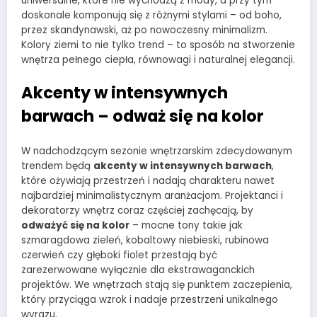
uniwersalne, które nie wychodzą z mody, a przy tym
doskonale komponują się z różnymi stylami – od boho,
przez skandynawski, aż po nowoczesny minimalizm.
Kolory ziemi to nie tylko trend – to sposób na stworzenie
wnętrza pełnego ciepła, równowagi i naturalnej elegancji.
Akcenty w intensywnych
barwach – odważ się na kolor
W nadchodzącym sezonie wnętrzarskim zdecydowanym
trendem będą
akcenty w intensywnych barwach
,
które ożywiają przestrzeń i nadają charakteru nawet
najbardziej minimalistycznym aranżacjom. Projektanci i
dekoratorzy wnętrz coraz częściej zachęcają, by
odważyć się na kolor
– mocne tony takie jak
szmaragdowa zieleń, kobaltowy niebieski, rubinowa
czerwień czy głęboki fiolet przestają być
zarezerwowane wyłącznie dla ekstrawaganckich
projektów. We wnętrzach stają się punktem zaczepienia,
który przyciąga wzrok i nadaje przestrzeni unikalnego
wyrazu.