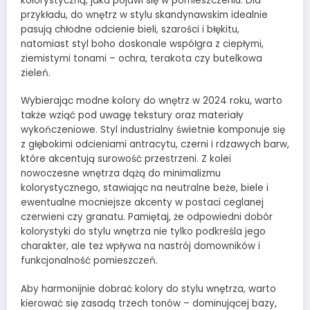
kolorystyczną, jaka pojawi się w pomieszczeniu. Dla
przykładu, do wnętrz w stylu skandynawskim idealnie
pasują chłodne odcienie bieli, szarości i błękitu,
natomiast styl boho doskonale współgra z ciepłymi,
ziemistymi tonami – ochra, terakota czy butelkowa
zieleń.
Wybierając modne kolory do wnętrz w 2024 roku, warto
także wziąć pod uwagę tekstury oraz materiały
wykończeniowe. Styl industrialny świetnie komponuje się
z głębokimi odcieniami antracytu, czerni i rdzawych barw,
które akcentują surowość przestrzeni. Z kolei
nowoczesne wnętrza dążą do minimalizmu
kolorystycznego, stawiając na neutralne beże, biele i
ewentualne mocniejsze akcenty w postaci ceglanej
czerwieni czy granatu. Pamiętaj, że odpowiedni dobór
kolorystyki do stylu wnętrza nie tylko podkreśla jego
charakter, ale też wpływa na nastrój domowników i
funkcjonalność pomieszczeń.
Aby harmonijnie dobrać kolory do stylu wnętrza, warto
kierować się zasadą trzech tonów – dominującej bazy,