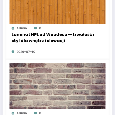
Admin
0
Laminat HPL od Woodeco — trwałość i
styl dla wnętrz i elewacji
2026-07-10
Admin
0