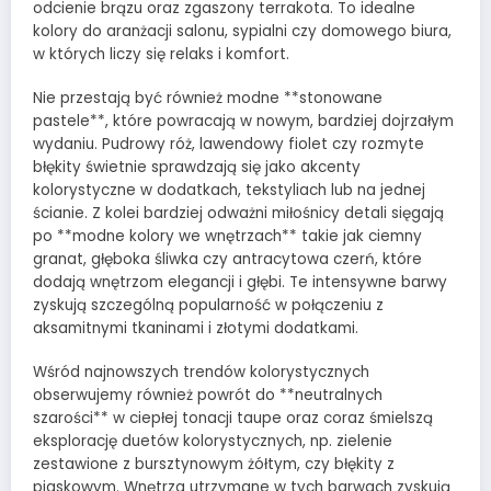
odcienie brązu oraz zgaszony terrakota. To idealne
kolory do aranżacji salonu, sypialni czy domowego biura,
w których liczy się relaks i komfort.
Nie przestają być również modne **stonowane
pastele**, które powracają w nowym, bardziej dojrzałym
wydaniu. Pudrowy róż, lawendowy fiolet czy rozmyte
błękity świetnie sprawdzają się jako akcenty
kolorystyczne w dodatkach, tekstyliach lub na jednej
ścianie. Z kolei bardziej odważni miłośnicy detali sięgają
po **modne kolory we wnętrzach** takie jak ciemny
granat, głęboka śliwka czy antracytowa czerń, które
dodają wnętrzom elegancji i głębi. Te intensywne barwy
zyskują szczególną popularność w połączeniu z
aksamitnymi tkaninami i złotymi dodatkami.
Wśród najnowszych trendów kolorystycznych
obserwujemy również powrót do **neutralnych
szarości** w ciepłej tonacji taupe oraz coraz śmielszą
eksplorację duetów kolorystycznych, np. zielenie
zestawione z bursztynowym żółtym, czy błękity z
piaskowym. Wnętrza utrzymane w tych barwach zyskują