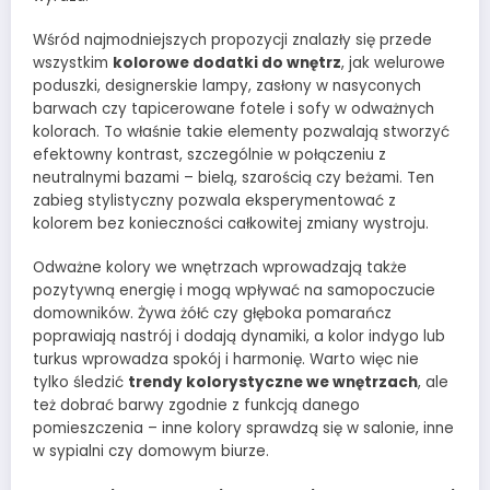
Wśród najmodniejszych propozycji znalazły się przede
wszystkim
kolorowe dodatki do wnętrz
, jak welurowe
poduszki, designerskie lampy, zasłony w nasyconych
barwach czy tapicerowane fotele i sofy w odważnych
kolorach. To właśnie takie elementy pozwalają stworzyć
efektowny kontrast, szczególnie w połączeniu z
neutralnymi bazami – bielą, szarością czy beżami. Ten
zabieg stylistyczny pozwala eksperymentować z
kolorem bez konieczności całkowitej zmiany wystroju.
Odważne kolory we wnętrzach wprowadzają także
pozytywną energię i mogą wpływać na samopoczucie
domowników. Żywa żółć czy głęboka pomarańcz
poprawiają nastrój i dodają dynamiki, a kolor indygo lub
turkus wprowadza spokój i harmonię. Warto więc nie
tylko śledzić
trendy kolorystyczne we wnętrzach
, ale
też dobrać barwy zgodnie z funkcją danego
pomieszczenia – inne kolory sprawdzą się w salonie, inne
w sypialni czy domowym biurze.