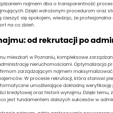
arządzaniem najmem dba o transparentność procesó
najmujących. Dzięki wdrożonym procedurom oraz st
cieszyć się spokojem, wiedząc, że profesjonaln
ort na co dzień.
ajmu: od rekrutacji po admi
jmu mieszkań w Poznaniu, kompleksowe zarządza
administrację nieruchomościami. Optymalizacja p
 firmom zarządzającym najmem maksymalizować z
 najemców. W procesie rekrutacji, która stanowi 
formatyczne umożliwiające dokładną weryfikację 
ości kredytowej oraz historii wynajmu. Dzięki te
 co jest fundamentem dalszych sukcesów w admin