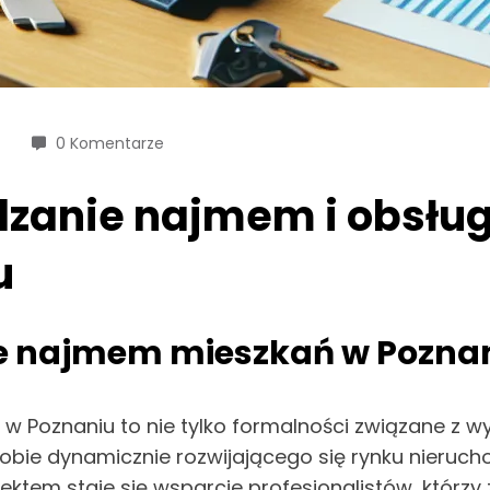
0 Komentarze
zanie najmem i obsłu
u
e najmem mieszkań w Pozna
 Poznaniu to nie tylko formalności związane z 
bie dynamicznie rozwijającego się rynku nieruch
ktem staje się wsparcie profesjonalistów, którzy