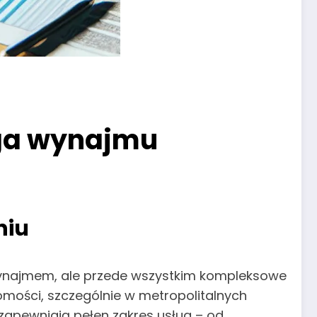
ga wynajmu
niu
wynajmem, ale przede wszystkim kompleksowe
omości, szczególnie w metropolitalnych
 zapewniają pełen zakres usług – od