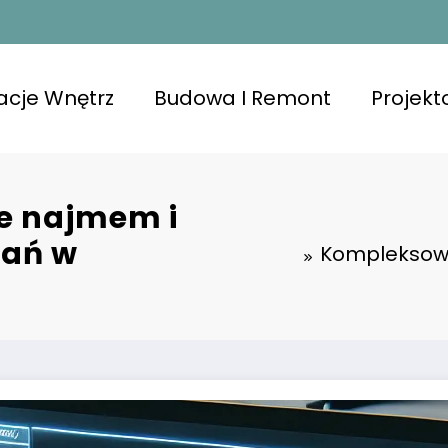
acje Wnętrz
Budowa I Remont
Projek
e najmem i
kań w
Kompleksowe