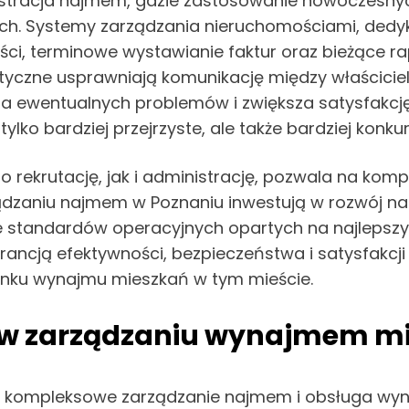
istracja najmem, gdzie zastosowanie nowoczesny
ych. Systemy zarządzania nieruchomościami, dedyk
ści, terminowe wystawianie faktur oraz bieżące 
tyczne usprawniają komunikację między właściciel
ia ewentualnych problemów i zwiększa satysfakcję
lko bardziej przejrzyste, ale także bardziej konku
rekrutację, jak i administrację, pozwala na kom
rządzaniu najmem w Poznaniu inwestują w rozwój na
standardów operacyjnych opartych na najlepszyc
ncją efektywności, bezpieczeństwa i satysfakcji z
ynku wynajmu mieszkań w tym mieście.
 w zarządzaniu wynajmem m
i, kompleksowe zarządzanie najmem i obsługa wyn