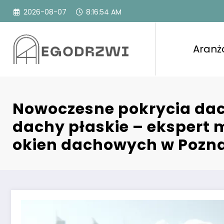
Przejdź
2026-08-07
8:16:55 AM
do
treści
Aranż
Nowoczesne pokrycia dac
dachy płaskie – ekspert
okien dachowych w Pozn