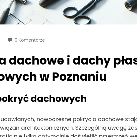
0 Komentarze
 dachowe i dachy płas
owych w Poznaniu
 pokryć dachowych
 budowlanych, nowoczesne pokrycia dachowe sta
ozwiązań architektonicznych. Szczególną uwagę zas
ią nie tylko optymalnie doświetlić przestrzeń w