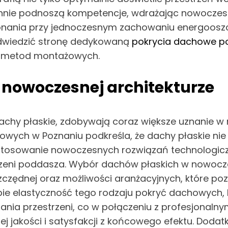
tannie podnoszą kompetencje, wdrażając nowocze
onania przy jednoczesnym zachowaniu energooszcz
odwiedzić stronę dedykowaną
pokrycia dachowe p
h metod montażowych.
 nowoczesnej architekturze
hy płaskie, zdobywają coraz większe uznanie w n
owych w Poznaniu podkreśla, że dachy płaskie nie 
zastosowanie nowoczesnych rozwiązań technologicz
rzeni poddasza. Wybór dachów płaskich w nowocze
zczędnej oraz możliwości aranżacyjnych, które poz
bie elastyczność tego rodzaju pokryć dachowych, 
ania przestrzeni, co w połączeniu z profesjonal
j jakości i satysfakcji z końcowego efektu. Dodat