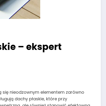
kie – ekspert
ją się nieodzownym elementem zarówno
ługują dachy płaskie, które przy
ewnętrzną, ale również stanowić efektowną