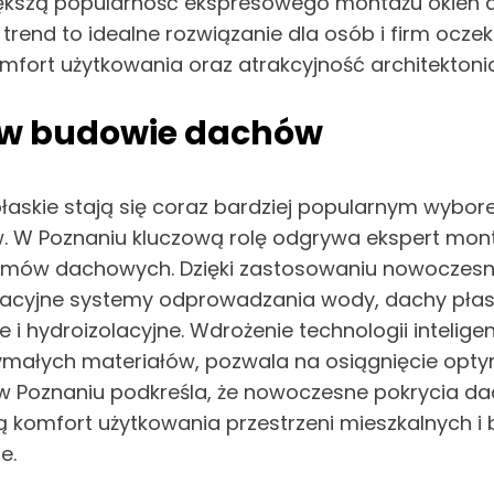
większą popularność ekspresowego montażu okien 
nd to idealne rozwiązanie dla osób i firm oczeku
mfort użytkowania oraz atrakcyjność architektonic
 w budowie dachów
skie stają się coraz bardziej popularnym wybor
 W Poznaniu kluczową rolę odgrywa ekspert mont
stemów dachowych. Dzięki zastosowaniu nowoczes
cyjne systemy odprowadzania wody, dachy płaskie
i hydroizolacyjne. Wdrożenie technologii intelig
trzymałych materiałów, pozwala na osiągnięcie op
w Poznaniu podkreśla, że nowoczesne pokrycia da
ą komfort użytkowania przestrzeni mieszkalnych i 
e.