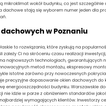
ją mikroklimat wokół budynku, co jest szczególni
a dachowe stają się wyborem numer jeden dla pro
ań.
n dachowych w Poznaniu
skie to rozwiązania, które zyskują na popularno
zależy Ci na skróceniu czasu realizacji inwestyc
na najnowszych technologiach, gwarantujących nie
u innowacyjnych metod montażu, ekspresowy mont
ykle istotne zarówno przy nowoczesnych pokrycia
je precyzyjne dopasowanie okien dachowych do ko
awę energooszczędności budynku. Warszawskie do
cji nie idzie w parze z obniżeniem standardów jakoś
najbardziej wymagających klientów. Inwestorzy cen