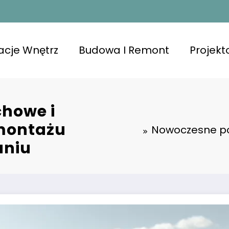
acje Wnętrz
Budowa I Remont
Projek
howe i
 montażu
Nowoczesne po
aniu