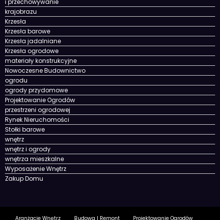
i przechowywanie
krajobrazu
Krzesła
Krzesła barowe
Krzesła jadalniane
Krzesła ogrodowe
materiały konstrukcyjne
Nowoczesne Budownictwo
ogrodu
ogrody przydomowe
Projektowanie Ogrodów
przestrzeni ogrodowej
Rynek Nieruchomości
Stołki barowe
wnętrz
wnętrz i ogrody
wnętrza mieszkalne
Wyposażenie Wnętrz
Zakup Domu
Aranżacje Wnętrz
Budowa I Remont
Projektowanie Ogrodów