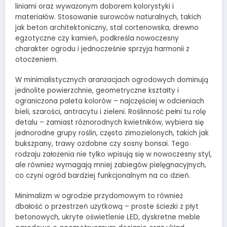
liniami oraz wyważonym doborem kolorystyki i
materiałów. Stosowanie surowców naturalnych, takich
jak beton architektoniczny, stal cortenowska, drewno
egzotyczne czy kamień, podkreśla nowoczesny
charakter ogrodu i jednocześnie sprzyja harmonii z
otoczeniem.
W minimalistycznych aranżacjach ogrodowych dominują
jednolite powierzchnie, geometryczne kształty i
ograniczona paleta kolorów – najczęściej w odcieniach
bieli, szarości, antracytu i zieleni. Roślinność pełni tu rolę
detalu – zamiast różnorodnych kwietników, wybiera się
jednorodne grupy roślin, często zimozielonych, takich jak
bukszpany, trawy ozdobne czy sosny bonsai. Tego
rodzaju założenia nie tylko wpisują się w nowoczesny styl,
ale również wymagają mniej zabiegów pielęgnacyjnych,
co czyni ogród bardziej funkcjonalnym na co dzień.
Minimalizm w ogrodzie przydomowym to również
dbałość o przestrzeń użytkową – proste ścieżki z płyt
betonowych, ukryte oświetlenie LED, dyskretne meble