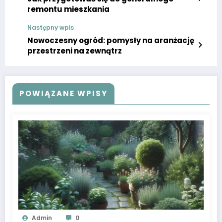
remontu mieszkania
Następny wpis
Nowoczesny ogród: pomysły na aranżację
przestrzeni na zewnątrz
POWIĄZANE WPISY
Admin
0