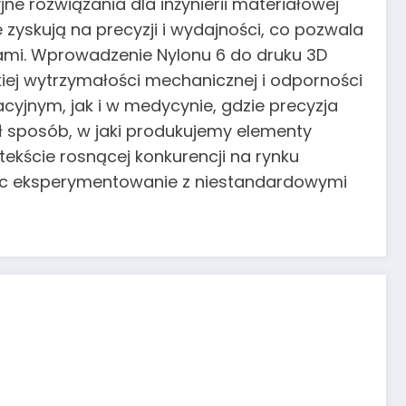
ne rozwiązania dla inżynierii materiałowej
zyskują na precyzji i wydajności, co pozwala
dami. Wprowadzenie Nylonu 6 do druku 3D
okiej wytrzymałości mechanicznej i odporności
cyjnym, jak i w medycynie, gdzie precyzja
ał sposób, w jaki produkujemy elementy
ntekście rosnącej konkurencji na rynku
jąc eksperymentowanie z niestandardowymi