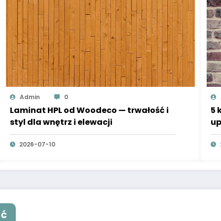
Admin
0
Laminat HPL od Woodeco — trwałość i
5 
styl dla wnętrz i elewacji
up
2026-07-10
ąć