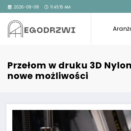
Przejdź
2026-08-08
11:45:16 AM
do
treści
Aranż
Przełom w druku 3D Nylon
nowe możliwości