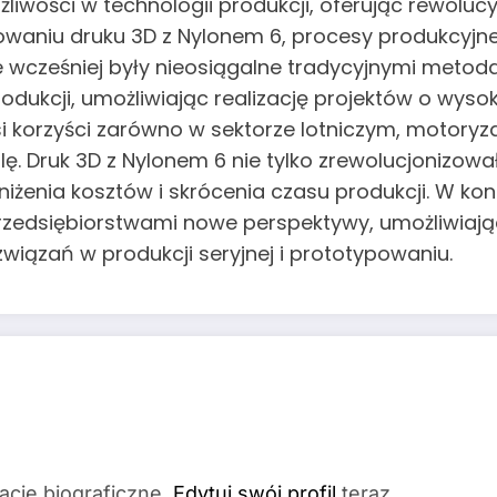
iwości w technologii produkcji, oferując rewolucyj
owaniu druku 3D z Nylonem 6, procesy produkcyjne 
e wcześniej były nieosiągalne tradycyjnymi meto
rodukcji, umożliwiając realizację projektów o wys
i korzyści zarówno w sektorze lotniczym, motoryza
ę. Druk 3D z Nylonem 6 nie tylko zrewolucjonizow
bniżenia kosztów i skrócenia czasu produkcji. W ko
przedsiębiorstwami nowe perspektywy, umożliwia
wiązań w produkcji seryjnej i prototypowaniu.
acje biograficzne.
Edytuj swój profil
teraz.