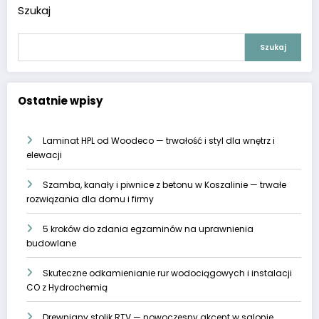
Szukaj
Szukaj
Ostatnie wpisy
Laminat HPL od Woodeco — trwałość i styl dla wnętrz i
elewacji
Szamba, kanały i piwnice z betonu w Koszalinie — trwałe
rozwiązania dla domu i firmy
5 kroków do zdania egzaminów na uprawnienia
budowlane
Skuteczne odkamienianie rur wodociągowych i instalacji
CO z Hydrochemią
Drewniany stolik RTV — nowoczesny akcent w salonie