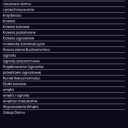
i budowa domu
i przechowywanie
krajobrazu
Krzesła
Krzesła barowe
Krzesła jadalniane
Krzesła ogrodowe
materiały konstrukcyjne
Nowoczesne Budownictwo
ogrodu
ogrody przydomowe
Projektowanie Ogrodów
przestrzeni ogrodowej
Rynek Nieruchomości
Stołki barowe
wnętrz
wnętrz i ogrody
wnętrza mieszkalne
Wyposażenie Wnętrz
Zakup Domu