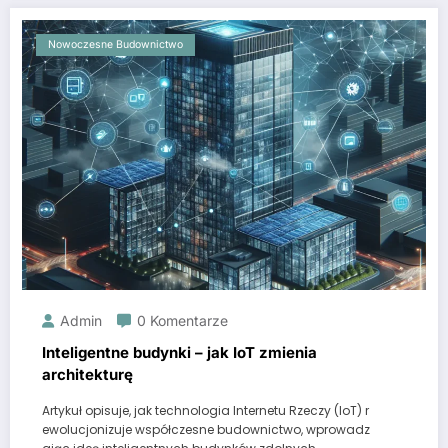
Nowoczesne Budownictwo
Admin
0 Komentarze
Inteligentne budynki – jak IoT zmienia
architekturę
Artykuł opisuje, jak technologia Internetu Rzeczy (IoT) r
ewolucjonizuje współczesne budownictwo, wprowadz