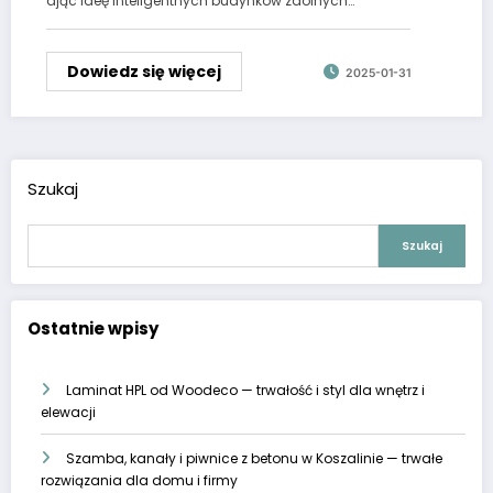
ając ideę inteligentnych budynków zdolnych…
Dowiedz się więcej
2025-01-31
Szukaj
Szukaj
Ostatnie wpisy
Laminat HPL od Woodeco — trwałość i styl dla wnętrz i
elewacji
Szamba, kanały i piwnice z betonu w Koszalinie — trwałe
rozwiązania dla domu i firmy