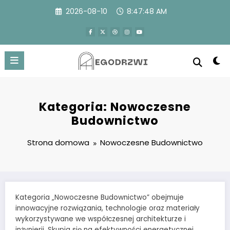
Przejdź
2026-08-10
8:47:49 AM
do
treści
Kategoria: Nowoczesne
Budownictwo
Strona domowa
Nowoczesne Budownictwo
Kategoria „Nowoczesne Budownictwo” obejmuje
innowacyjne rozwiązania, technologie oraz materiały
wykorzystywane we współczesnej architekturze i
inżynierii. Skupia się na efektywności energetycznej,