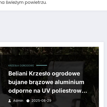
na świeżym powietrzu.
KRZESŁA OGRODOWE
Beliani Krzesło ogrodowe
bujane brązowe aluminium
odporne na UV poliestrowe
siedzisko Borgio
Admin
2025-08-29