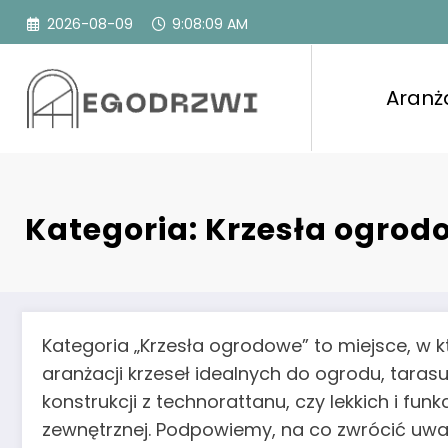
Przejdź
2026-08-09
9:08:11 AM
do
treści
Aranż
Kategoria: Krzesła ogrod
Kategoria „Krzesła ogrodowe” to miejsce, w k
aranżacji krzeseł idealnych do ogrodu, taras
konstrukcji z technorattanu, czy lekkich i fun
zewnętrznej. Podpowiemy, na co zwrócić uwag